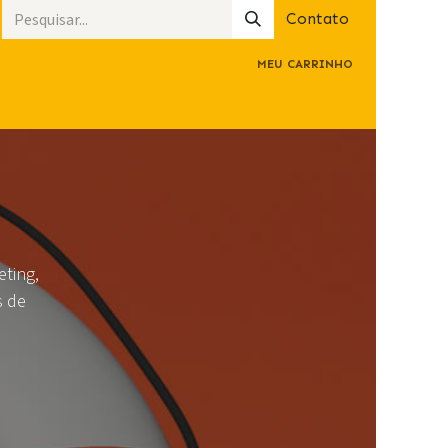
Contato
MEU CARRINHO
tica de privacidade
eting,
s de