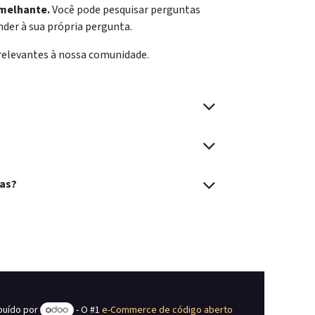
emelhante.
Você pode pesquisar perguntas
er à sua própria pergunta.
relevantes à nossa comunidade.
tas?
ibuído por
- O #1
e-Commerce de código aberto