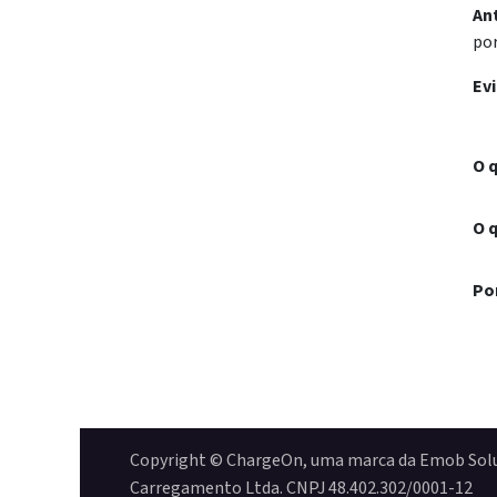
An
por
Ev
O 
O 
Po
​​Copyright © ChargeOn, uma marca da Emob Sol
Carregamento Ltda. CNPJ 48.402.302/0001-12