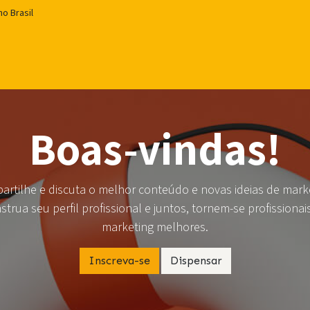
o Brasil
ções
Onde estamos
Contato
Termos e Condições
Poli
Boas-vindas!
rtilhe e discuta o melhor conteúdo e novas ideias de mark
strua seu perfil profissional e juntos, tornem-se profissionai
marketing melhores.
Inscreva-se
Dispensar