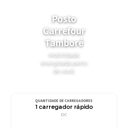
Posto
Carrefour
Tamboré
Mobilidade
energizada perto
de você.
QUANTIDADE DE CARREGADORES
1 carregador rápido
DC