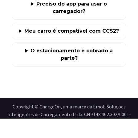
Preciso do app para usar o
carregador?
Meu carro é compatível com CCS2?
O estacionamento é cobrado à
parte?
​​Copyright © ChargeOn, uma marca da Emob Soluções
Inteligentes de Carregamento Ltda. CNPJ 48.402.302/0001-
12
Distribuído por
- O #1
e-Commerce de código aberto